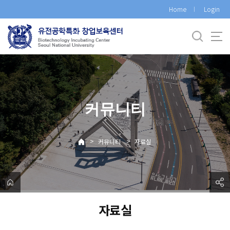
바
Home
Login
로
가
기
메
뉴
커뮤니티
>
>
커뮤니티
자료실
자료실