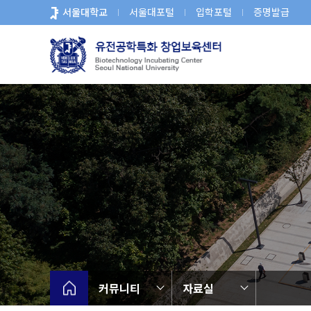
바
서울대학교
서울대포털
입학포털
증명발급
로
가
기
메
뉴
커뮤니티
자료실