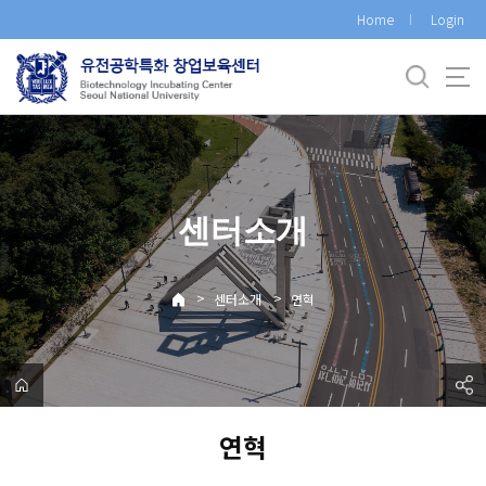
바
Home
Login
로
가
기
메
뉴
센터소개
>
>
센터소개
연혁
연혁